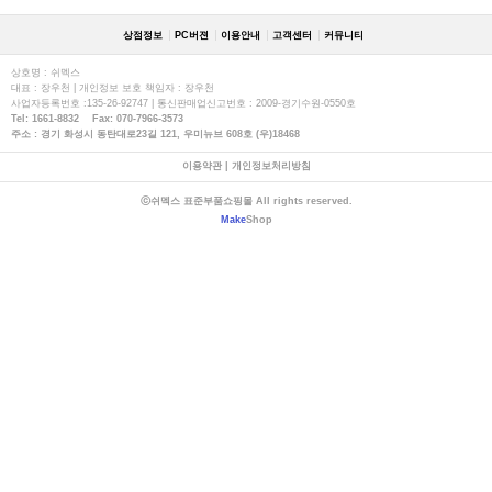
상점정보
PC버젼
이용안내
고객센터
커뮤니티
상호명 : 쉬멕스
대표 : 장우천 | 개인정보 보호 책임자 : 장우천
사업자등록번호 :135-26-92747 | 통신판매업신고번호 : 2009-경기수원-0550호
Tel: 1661-8832 Fax: 070-7966-3573
주소 : 경기 화성시 동탄대로23길 121, 우미뉴브 608호 (우)18468
이용약관
|
개인정보처리방침
ⓒ쉬멕스 표준부품쇼핑몰 All rights reserved.
Make
Shop