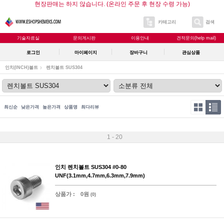
현장판매는 하지 않습니다. (온라인 주문 후 현장 수령 가능)
카테고리
검색
기술자료실
문의게시판
이용안내
견적문의(help mail)
로그인
마이페이지
장바구니
관심상품
인치(INCH)볼트
렌치볼트 SUS304
최신순
낮은가격
높은가격
상품명
최다리뷰
1 - 20
인치 렌치볼트 SUS304 #0-80
UNF(3.1mm,4.7mm,6.3mm,7.9mm)
상품가 :
0원
(0)