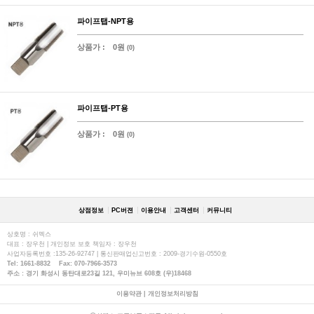
파이프탭-NPT용
상품가 :
0원
(0)
파이프탭-PT용
상품가 :
0원
(0)
상점정보
PC버젼
이용안내
고객센터
커뮤니티
상호명 : 쉬멕스
대표 : 장우천 | 개인정보 보호 책임자 : 장우천
사업자등록번호 :135-26-92747 | 통신판매업신고번호 : 2009-경기수원-0550호
Tel: 1661-8832 Fax: 070-7966-3573
주소 : 경기 화성시 동탄대로23길 121, 우미뉴브 608호 (우)18468
이용약관
|
개인정보처리방침