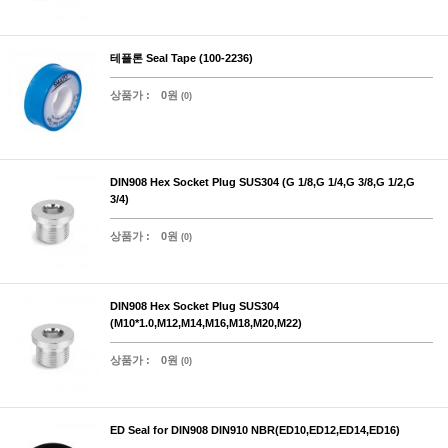
테플론 Seal Tape (100-2236)
상품가 :
0원
(0)
DIN908 Hex Socket Plug SUS304 (G 1/8,G 1/4,G 3/8,G 1/2,G
3/4)
상품가 :
0원
(0)
DIN908 Hex Socket Plug SUS304
(M10*1.0,M12,M14,M16,M18,M20,M22)
상품가 :
0원
(0)
ED Seal for DIN908 DIN910 NBR(ED10,ED12,ED14,ED16)