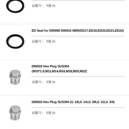
상품가 :
0원
(0)
ED Seal for DIN908 DIN910 NBR(ED17,ED18,ED20,ED21,ED22)
상품가 :
0원
(0)
DIN910 Hex Plug SUS304
(M10*1.0,M12,M14,M16,M18,M20,M22)
상품가 :
0원
(0)
DIN910 Hex Plug SUS304 (G 1/8,G 1/4,G 3/8,G 1/2,G 3/4)
상품가 :
0원
(0)