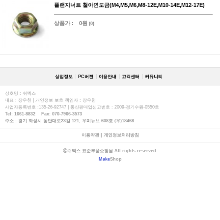
플랜지너트 철아연도금(M4,M5,M6,M8-12E,M10-14E,M12-17E)
상품가 :
0원
(0)
상점정보
PC버젼
이용안내
고객센터
커뮤니티
상호명 : 쉬멕스
대표 : 장우천 | 개인정보 보호 책임자 : 장우천
사업자등록번호 :135-26-92747 | 통신판매업신고번호 : 2009-경기수원-0550호
Tel: 1661-8832 Fax: 070-7966-3573
주소 : 경기 화성시 동탄대로23길 121, 우미뉴브 608호 (우)18468
이용약관
|
개인정보처리방침
ⓒ쉬멕스 표준부품쇼핑몰 All rights reserved.
Make
Shop