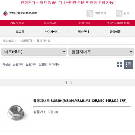
현장판매는 하지 않습니다. (온라인 주문 후 현장 수령 가능)
카테고리
검색
기술자료실
문의게시판
이용안내
견적문의(help mail)
로그인
마이페이지
장바구니
관심상품
일반볼트
너트(NUT)
플랜지너트
최신순
낮은가격
높은가격
상품명
최다리뷰
1 - 2
플랜지너트 SUS304(M3,M4,M5,M6,M8-12E,M10-14E,M12-17E)
상품가 :
0원
(0)