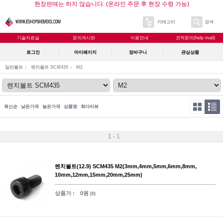
현장판매는 하지 않습니다. (온라인 주문 후 현장 수령 가능)
카테고리
검색
기술자료실
문의게시판
이용안내
견적문의(help mail)
로그인
마이페이지
장바구니
관심상품
일반볼트
렌치볼트 SCM435
M2
최신순
낮은가격
높은가격
상품명
최다리뷰
1 - 1
렌치볼트(12.9) SCM435 M2(3mm,4mm,5mm,6mm,8mm,
10mm,12mm,15mm,20mm,25mm)
상품가 :
0원
(0)