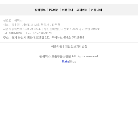
상점정보
PC버젼
이용안내
고객센터
커뮤니티
상호명 : 쉬멕스
대표 : 장우천 | 개인정보 보호 책임자 : 장우천
사업자등록번호 :135-26-92747 | 통신판매업신고번호 : 2009-경기수원-0550호
Tel: 1661-8832 Fax: 070-7966-3573
주소 : 경기 화성시 동탄대로23길 121, 우미뉴브 608호 (우)18468
이용약관
|
개인정보처리방침
ⓒ쉬멕스 표준부품쇼핑몰 All rights reserved.
Make
Shop