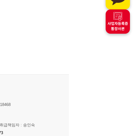
8468
보취급책임자 : 송인숙
73