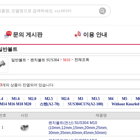
문의 게시판
이용 안내
일반볼트
>
>
>
전체조회
일반볼트
렌치볼트 SUS304
M10
3
개의 상품이 진열되어 있습니다
.4
|
M1.6
|
M2.0
|
M2.5
|
M2.6
|
M3
|
M3.5
|
M4
|
M5
|
M
M14 M16 M18 M20
|
스텐(A2-70)
|
SUS304CUN(A2-100)
|
Without Knurled
번호
사진
제품명
렌치볼트(전산) SUS304 M10
1
(10mm,12mm,15mm,20mm,25mm,
30mm,35mm,40mm,45mm,50mm)