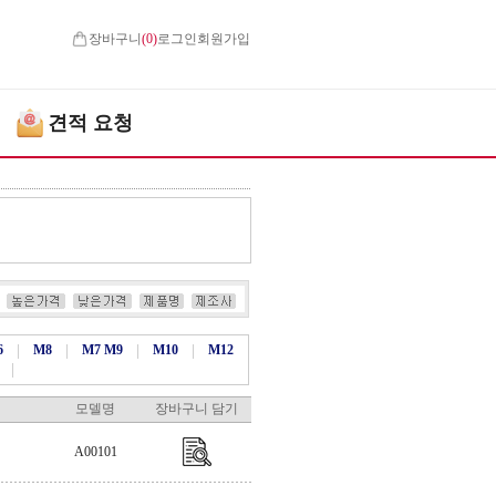
장바구니
(
0
)
로그인
회원가입
견적 요청
6
|
M8
|
M7 M9
|
M10
|
M12
|
모델명
장바구니 담기
A00101