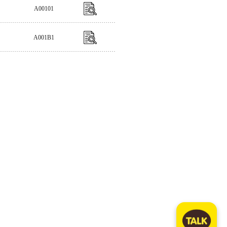
A00101
A001B1