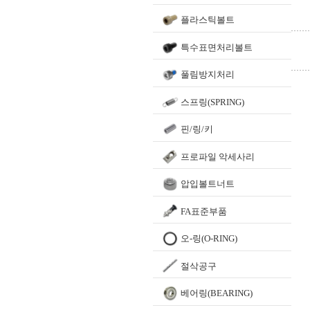
플라스틱볼트
특수표면처리볼트
풀림방지처리
스프링(SPRING)
핀/링/키
프로파일 악세사리
압입볼트너트
FA표준부품
오-링(O-RING)
절삭공구
베어링(BEARING)