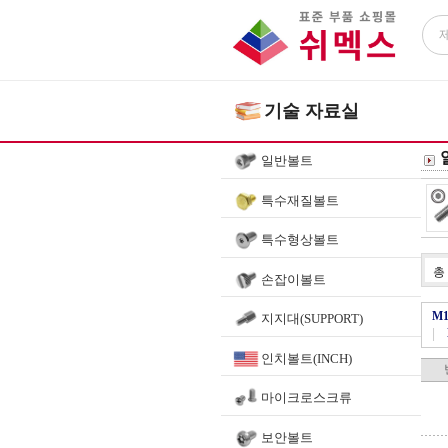
기술 자료실
일반볼트
특수재질볼트
특수형상볼트
총
손잡이볼트
M1
지지대(SUPPORT)
|
인치볼트(INCH)
마이크로스크류
보안볼트