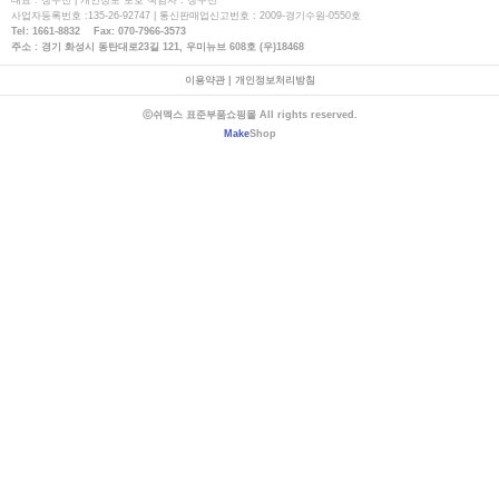
대표 : 장우천 | 개인정보 보호 책임자 : 장우천
사업자등록번호 :135-26-92747 | 통신판매업신고번호 : 2009-경기수원-0550호
Tel: 1661-8832 Fax: 070-7966-3573
주소 : 경기 화성시 동탄대로23길 121, 우미뉴브 608호 (우)18468
이용약관
|
개인정보처리방침
ⓒ쉬멕스 표준부품쇼핑몰 All rights reserved.
Make
Shop