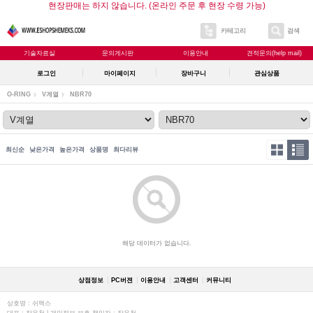
현장판매는 하지 않습니다. (온라인 주문 후 현장 수령 가능)
카테고리
검색
기술자료실
문의게시판
이용안내
견적문의(help mail)
로그인
마이페이지
장바구니
관심상품
O-RING
V계열
NBR70
최신순
낮은가격
높은가격
상품명
최다리뷰
해당 데이터가 없습니다.
상점정보
PC버젼
이용안내
고객센터
커뮤니티
상호명 : 쉬멕스