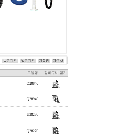
모델명
장바구니 담기
Q28840
Q28940
U28270
Q28270