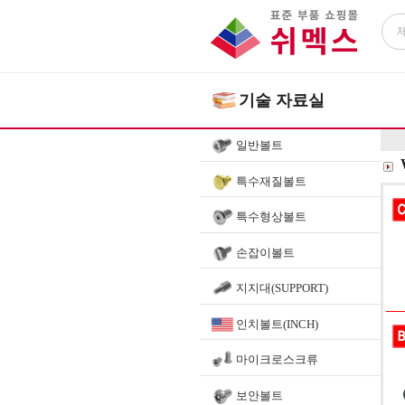
기술 자료실
일반볼트
특수재질볼트
특수형상볼트
손잡이볼트
지지대(SUPPORT)
인치볼트(INCH)
마이크로스크류
보안볼트