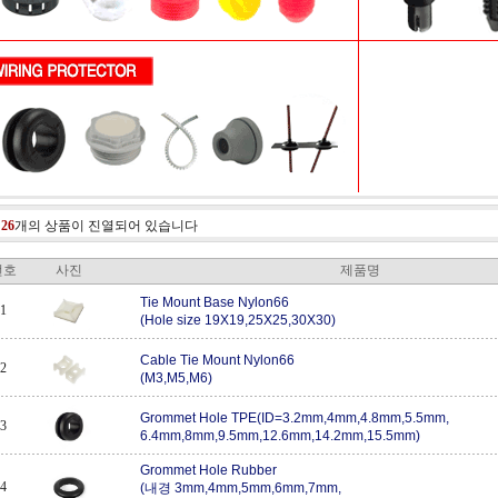
총
26
개의 상품이 진열되어 있습니다
번호
사진
제품명
Tie Mount Base Nylon66
1
(Hole size 19X19,25X25,30X30)
Cable Tie Mount Nylon66
2
(M3,M5,M6)
Grommet Hole TPE(ID=3.2mm,4mm,4.8mm,5.5mm,
3
6.4mm,8mm,9.5mm,12.6mm,14.2mm,15.5mm)
Grommet Hole Rubber
4
(내경 3mm,4mm,5mm,6mm,7mm,