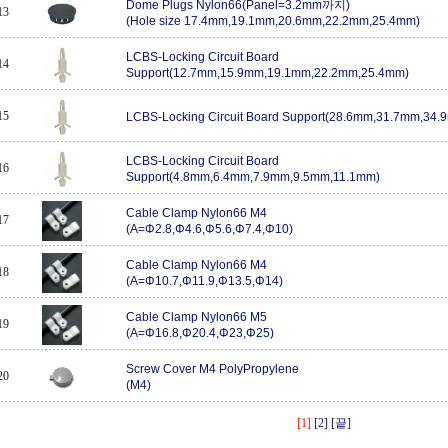
Dome Plugs Nylon66(Panel=3.2mm까지)
13
(Hole size 17.4mm,19.1mm,20.6mm,22.2mm,25.4mm)
LCBS-Locking Circuit Board
14
Support(12.7mm,15.9mm,19.1mm,22.2mm,25.4mm)
15
LCBS-Locking Circuit Board Support(28.6mm,31.7mm,34.
LCBS-Locking Circuit Board
16
Support(4.8mm,6.4mm,7.9mm,9.5mm,11.1mm)
Cable Clamp Nylon66 M4
17
(A=Φ2.8,Φ4.6,Φ5.6,Φ7.4,Φ10)
Cable Clamp Nylon66 M4
18
(A=Φ10.7,Φ11.9,Φ13.5,Φ14)
Cable Clamp Nylon66 M5
19
(A=Φ16.8,Φ20.4,Φ23,Φ25)
Screw Cover M4 PolyPropylene
20
(M4)
[1]
[2]
[끝]