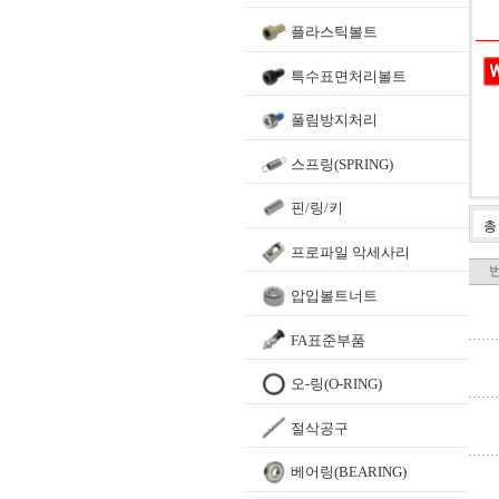
플라스틱볼트
특수표면처리볼트
풀림방지처리
스프링(SPRING)
핀/링/키
프로파일 악세사리
압입볼트너트
FA표준부품
오-링(O-RING)
절삭공구
베어링(BEARING)