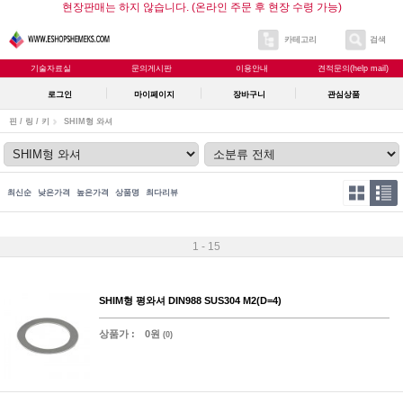
현장판매는 하지 않습니다. (온라인 주문 후 현장 수령 가능)
카테고리
검색
기술자료실
문의게시판
이용안내
견적문의(help mail)
로그인
마이페이지
장바구니
관심상품
핀 / 링 / 키
SHIM형 와셔
최신순
낮은가격
높은가격
상품명
최다리뷰
1 - 15
SHIM형 평와셔 DIN988 SUS304 M2(D=4)
상품가 :
0원
(0)