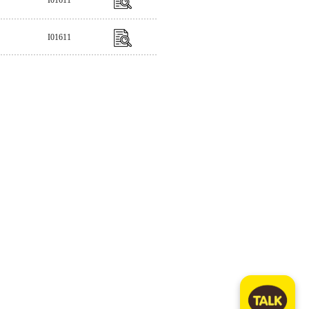
I01611
I01611