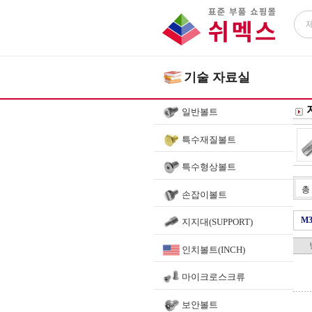
기술 자료실
일반볼트
특수재질볼트
특수형상볼트
총
손잡이볼트
M
지지대(SUPPORT)
인치볼트(INCH)
마이크로스크류
보안볼트