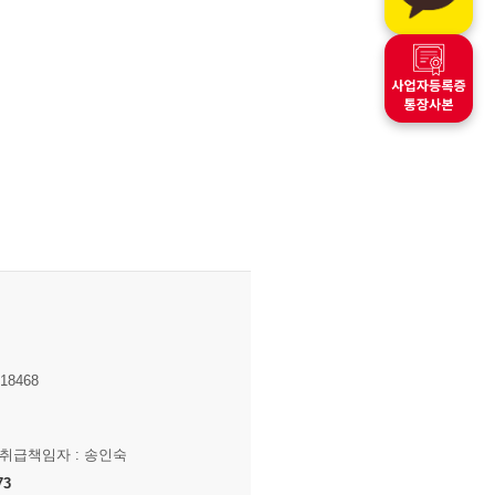
8468
보취급책임자 : 송인숙
73