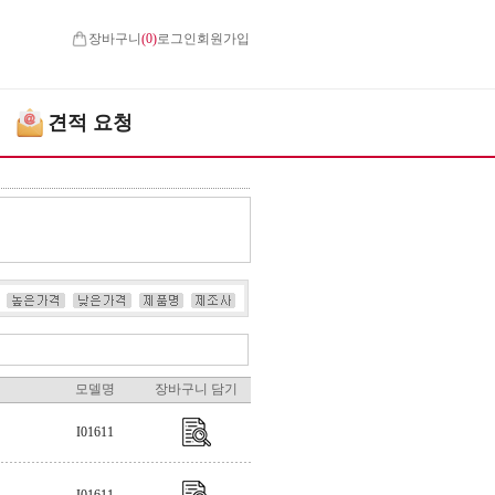
장바구니
(
0
)
로그인
회원가입
견적 요청
모델명
장바구니 담기
I01611