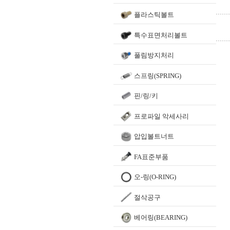
플라스틱볼트
특수표면처리볼트
풀림방지처리
스프링(SPRING)
핀/링/키
프로파일 악세사리
압입볼트너트
FA표준부품
오-링(O-RING)
절삭공구
베어링(BEARING)