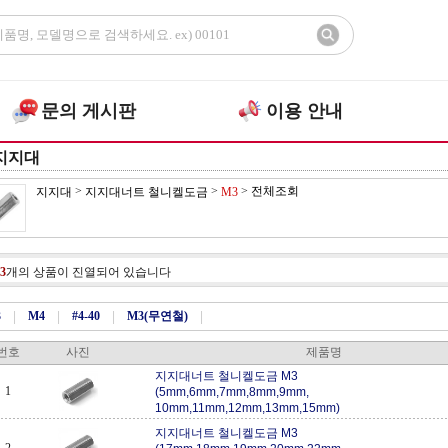
문의 게시판
이용 안내
지지대
>
>
>
전체조회
지지대
지지대너트 철니켈도금
M3
3
개의 상품이 진열되어 있습니다
3
|
M4
|
#4-40
|
M3(무연철)
|
번호
사진
제품명
지지대너트 철니켈도금 M3
1
(5mm,6mm,7mm,8mm,9mm,
10mm,11mm,12mm,13mm,15mm)
지지대너트 철니켈도금 M3