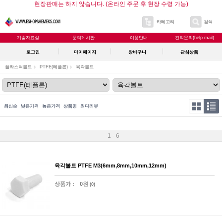
현장판매는 하지 않습니다. (온라인 주문 후 현장 수령 가능)
카테고리
검색
기술자료실
문의게시판
이용안내
견적문의(help mail)
로그인
마이페이지
장바구니
관심상품
플라스틱볼트
PTFE(테플론)
육각볼트
최신순
낮은가격
높은가격
상품명
최다리뷰
1 - 6
육각볼트 PTFE M3(6mm,8mm,10mm,12mm)
상품가 :
0원
(0)