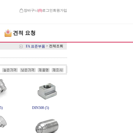
장바구니
(
0
)
로그인
회원가입
견적 요청
>
전체조회
FA 표준부품
5)
DIN508 (5)