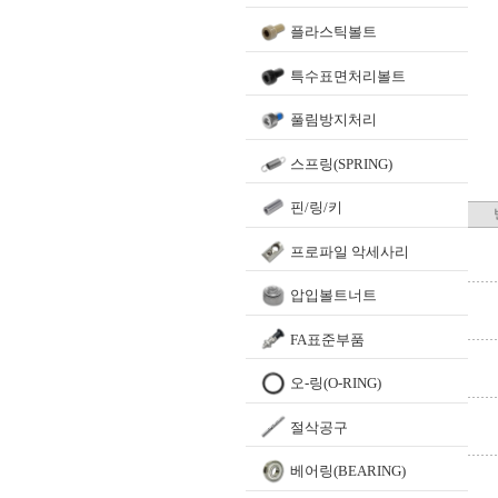
플라스틱볼트
특수표면처리볼트
풀림방지처리
스프링(SPRING)
핀/링/키
프로파일 악세사리
압입볼트너트
FA표준부품
오-링(O-RING)
절삭공구
베어링(BEARING)