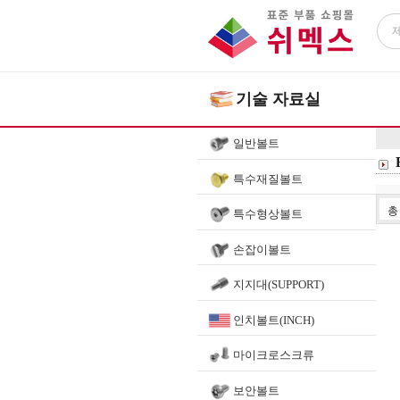
기술 자료실
일반볼트
특수재질볼트
특수형상볼트
손잡이볼트
지지대(SUPPORT)
인치볼트(INCH)
마이크로스크류
보안볼트