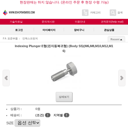
현장판매는 하지 않습니다. (온라인 주문 후 현장 수령 가능)
카테고리
검색
기술자료실
문의게시판
이용안내
견적문의(help mail)
로그인
마이페이지
장바구니
관심상품
FA 표준부품
인덱스프런저
Recent
Indexing Plunger E형(핀자동복귀형) (Body SS)(M6,M8,M10,M12,M1
6)
상세보기
상품가 :
0원
배송비 :
(조건)
!
지역별
!
SIZE