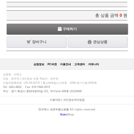
총 상품 금액
0
원
구매하기
장바구니
관심상품
상점정보
PC버젼
이용안내
고객센터
커뮤니티
상호명 : 쉬멕스
대표 : 장우천 | 개인정보 보호 책임자 : 장우천
사업자등록번호 :135-26-92747 | 통신판매업신고번호 : 2009-경기수원-0550호
Tel: 1661-8832 Fax: 070-7966-3573
주소 : 경기 화성시 동탄대로23길 121, 우미뉴브 608호 (우)18468
이용약관
|
개인정보처리방침
ⓒ쉬멕스 표준부품쇼핑몰 All rights reserved.
Make
Shop