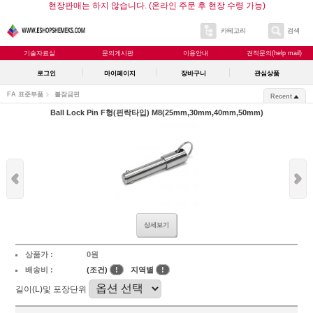
현장판매는 하지 않습니다. (온라인 주문 후 현장 수령 가능)
카테고리
검색
기술자료실
문의게시판
이용안내
견적문의(help mail)
로그인
마이페이지
장바구니
관심상품
FA 표준부품
볼잠금핀
Recent
Ball Lock Pin F형(핀락타입) M8(25mm,30mm,40mm,50mm)
상세보기
상품가 :
0원
배송비 :
(조건)
!
지역별
!
길이(L)및 포장단위