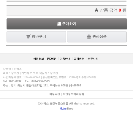
총 상품 금액
0
원
구매하기
장바구니
관심상품
상점정보
PC버젼
이용안내
고객센터
커뮤니티
상호명 : 쉬멕스
대표 : 장우천 | 개인정보 보호 책임자 : 장우천
사업자등록번호 :135-26-92747 | 통신판매업신고번호 : 2009-경기수원-0550호
Tel: 1661-8832 Fax: 070-7966-3573
주소 : 경기 화성시 동탄대로23길 121, 우미뉴브 608호 (우)18468
이용약관
|
개인정보처리방침
ⓒ쉬멕스 표준부품쇼핑몰 All rights reserved.
Make
Shop