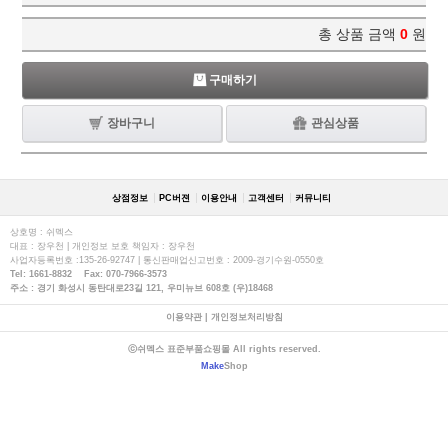
총 상품 금액
0
원
구매하기
장바구니
관심상품
상점정보
PC버젼
이용안내
고객센터
커뮤니티
상호명 : 쉬멕스
대표 : 장우천 | 개인정보 보호 책임자 : 장우천
사업자등록번호 :135-26-92747 | 통신판매업신고번호 : 2009-경기수원-0550호
Tel: 1661-8832 Fax: 070-7966-3573
주소 : 경기 화성시 동탄대로23길 121, 우미뉴브 608호 (우)18468
이용약관
|
개인정보처리방침
ⓒ쉬멕스 표준부품쇼핑몰 All rights reserved.
Make
Shop