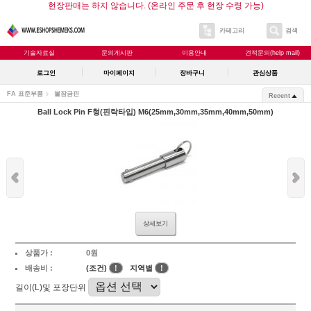
현장판매는 하지 않습니다. (온라인 주문 후 현장 수령 가능)
카테고리
검색
기술자료실
문의게시판
이용안내
견적문의(help mail)
로그인
마이페이지
장바구니
관심상품
FA 표준부품
볼잠금핀
Recent
Ball Lock Pin F형(핀락타입) M6(25mm,30mm,35mm,40mm,50mm)
상세보기
상품가 :
0원
배송비 :
(조건)
!
지역별
!
길이(L)및 포장단위