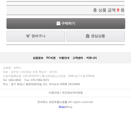
총 상품 금액
0
원
구매하기
장바구니
관심상품
상점정보
PC버젼
이용안내
고객센터
커뮤니티
상호명 : 쉬멕스
대표 : 장우천 | 개인정보 보호 책임자 : 장우천
사업자등록번호 :135-26-92747 | 통신판매업신고번호 : 2009-경기수원-0550호
Tel: 1661-8832 Fax: 070-7966-3573
주소 : 경기 화성시 동탄대로23길 121, 우미뉴브 608호 (우)18468
이용약관
|
개인정보처리방침
ⓒ쉬멕스 표준부품쇼핑몰 All rights reserved.
Make
Shop