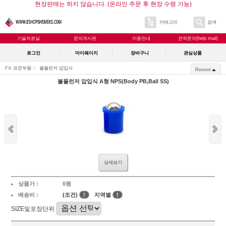
현장판매는 하지 않습니다. (온라인 주문 후 현장 수령 가능)
카테고리
검색
기술자료실
문의게시판
이용안내
견적문의(help mail)
로그인
마이페이지
장바구니
관심상품
FA 표준부품
볼플런저 압입식
Recent
볼플런저 압입식 A형 NPS(Body PB,Ball SS)
상세보기
상품가 :
0원
배송비 :
(조건)
!
지역별
!
SIZE및포장단위