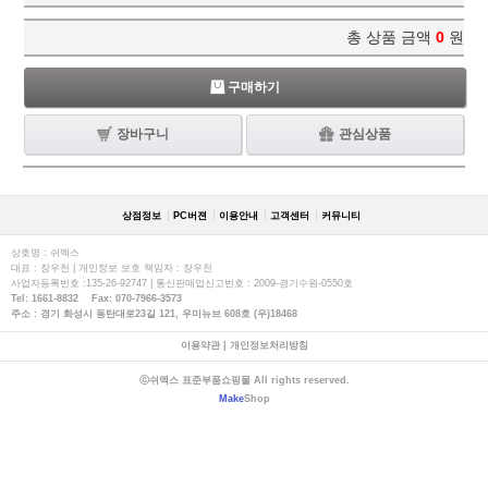
총 상품 금액
0
원
구매하기
장바구니
관심상품
상점정보
PC버젼
이용안내
고객센터
커뮤니티
상호명 : 쉬멕스
대표 : 장우천 | 개인정보 보호 책임자 : 장우천
사업자등록번호 :135-26-92747 | 통신판매업신고번호 : 2009-경기수원-0550호
Tel: 1661-8832 Fax: 070-7966-3573
주소 : 경기 화성시 동탄대로23길 121, 우미뉴브 608호 (우)18468
이용약관
|
개인정보처리방침
ⓒ쉬멕스 표준부품쇼핑몰 All rights reserved.
Make
Shop