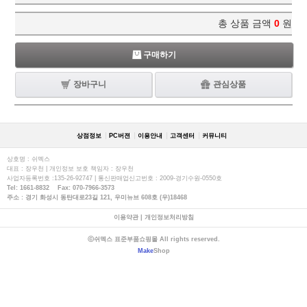
총 상품 금액
0
원
구매하기
장바구니
관심상품
상점정보
PC버젼
이용안내
고객센터
커뮤니티
상호명 : 쉬멕스
대표 : 장우천 | 개인정보 보호 책임자 : 장우천
사업자등록번호 :135-26-92747 | 통신판매업신고번호 : 2009-경기수원-0550호
Tel: 1661-8832 Fax: 070-7966-3573
주소 : 경기 화성시 동탄대로23길 121, 우미뉴브 608호 (우)18468
이용약관
|
개인정보처리방침
ⓒ쉬멕스 표준부품쇼핑몰 All rights reserved.
Make
Shop