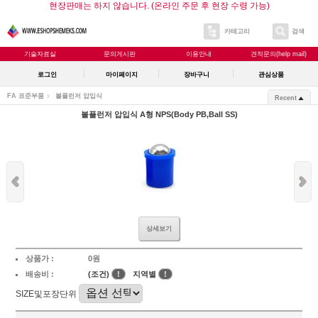
현장판매는 하지 않습니다. (온라인 주문 후 현장 수령 가능)
카테고리
검색
기술자료실
문의게시판
이용안내
견적문의(help mail)
로그인
마이페이지
장바구니
관심상품
FA 표준부품
볼플런저 압입식
Recent
볼플런저 압입식 A형 NPS(Body PB,Ball SS)
상세보기
상품가 :
0원
배송비 :
(조건)
!
지역별
!
SIZE및포장단위