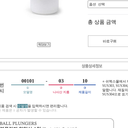
총 상품 금액
00101
-
03
10
⭐ 쉬멕스몰에서
번
SUS303, SUS304,
①
②
③
말합니다. 재질의 
시
모델명
나사산 지름
제품길이
SUS304으로 표
제품 검색 시
모델명
을 입력하시면 편리합니다.
 제품은 ± 공차가 발생할 수 있습니다.