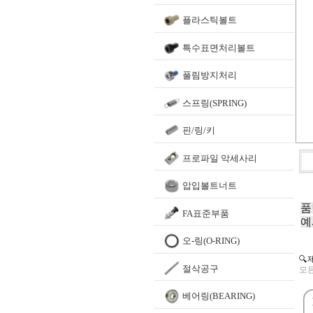
플라스틱볼트
특수표면처리볼트
풀림방지처리
스프링(SPRING)
핀/링/키
프로파일 악세사리
압입볼트너트
품
FA표준부품
예
오-링(O-RING)
🔍
절삭공구
모든
베어링(BEARING)