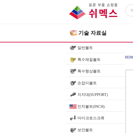
기술 자료실
일반볼트
HOM
특수재질볼트
특수형상볼트
볼플
손잡이볼트
지지대(SUPPORT)
인치볼트(INCH)
마이크로스크류
보안볼트