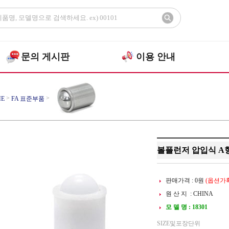
문의 게시판
이용 안내
>
>
E
FA 표준부품
>
런저 압입식
A형
볼플런저 압입식 A형 PP
판매가격 :
0
원
(옵션가확
원 산 지 : CHINA
모 델 명 : 18301
SIZE및포장단위