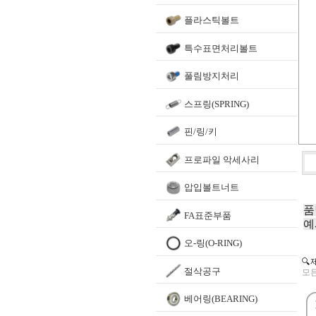
플라스틱볼트
특수표면처리볼트
풀림방지처리
스프링(SPRING)
핀/링/키
프로파일 악세사리
압입볼트너트
품
FA표준부품
예
오-링(O-RING)
🔍
절삭공구
모든
베어링(BEARING)