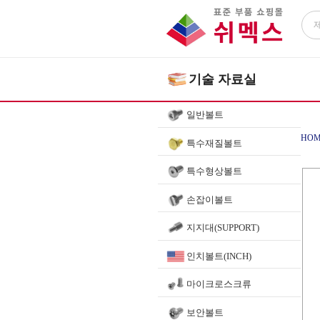
기술 자료실
일반볼트
HOM
특수재질볼트
특수형상볼트
볼플
손잡이볼트
지지대(SUPPORT)
인치볼트(INCH)
마이크로스크류
보안볼트