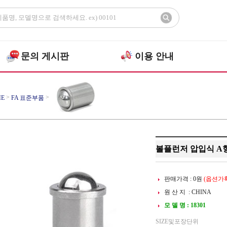
문의 게시판
이용 안내
>
>
E
FA 표준부품
>
런저 압입식
A형
볼플런저 압입식 A형 SS(
판매가격 :
0
원
(옵션가확
원 산 지 : CHINA
모 델 명 : 18301
SIZE및포장단위