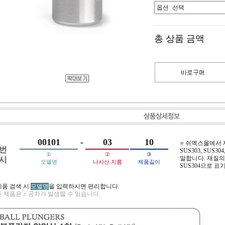
총 상품 금액
00101
-
03
10
⭐ 쉬멕스몰에서
번
SUS303, SUS304,
①
②
③
말합니다. 재질의 
시
모델명
나사산 지름
제품길이
SUS304으로 표
제품 검색 시
모델명
을 입력하시면 편리합니다.
 제품은 ± 공차가 발생할 수 있습니다.