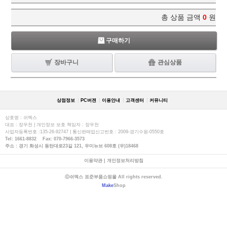
총 상품 금액
0
원
구매하기
장바구니
관심상품
상점정보
PC버젼
이용안내
고객센터
커뮤니티
상호명 : 쉬멕스
대표 : 장우천 | 개인정보 보호 책임자 : 장우천
사업자등록번호 :135-26-92747 | 통신판매업신고번호 : 2009-경기수원-0550호
Tel: 1661-8832 Fax: 070-7966-3573
주소 : 경기 화성시 동탄대로23길 121, 우미뉴브 608호 (우)18468
이용약관
|
개인정보처리방침
ⓒ쉬멕스 표준부품쇼핑몰 All rights reserved.
Make
Shop