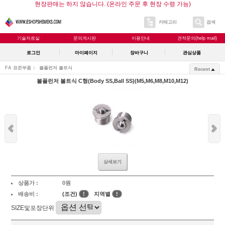
현장판매는 하지 않습니다. (온라인 주문 후 현장 수령 가능)
카테고리
검색
기술자료실
문의게시판
이용안내
견적문의(help mail)
로그인
마이페이지
장바구니
관심상품
FA 표준부품
볼플런저 볼트식
Recent
볼플런저 볼트식 C형(Body SS,Ball SS)(M5,M6,M8,M10,M12)
상세보기
상품가 :
0원
배송비 :
(조건)
!
지역별
!
SIZE및포장단위