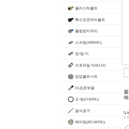
플라스틱볼트
특수표면처리볼트
풀림방지처리
스프링(SPRING)
핀/링/키
프로파일 악세사리
압입볼트너트
FA표준부품
품
예
오-링(O-RING)
절삭공구
🔍
모든
베어링(BEARING)