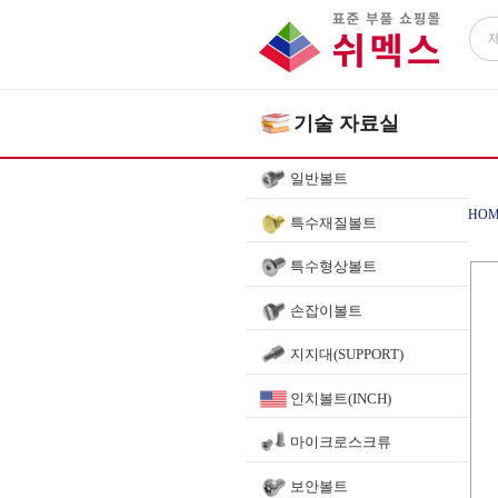
기술 자료실
일반볼트
HOM
특수재질볼트
특수형상볼트
SET
손잡이볼트
지지대(SUPPORT)
인치볼트(INCH)
마이크로스크류
보안볼트