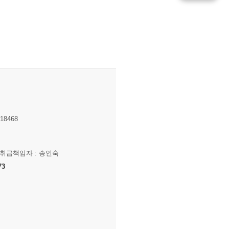
8468
보취급책임자 : 송인숙
73