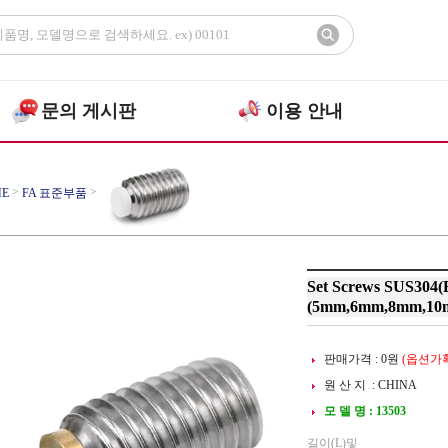
문의 게시판
이용 안내
>
>
E
FA 표준부품
>
 SCREWS
BRASS PIN
Set Screws SUS304
(5mm,6mm,8mm,10
판매가격 :
0
원
(옵션가확
원 산 지 : CHINA
모 델 명 : 13503
길이(L)및