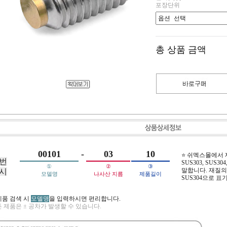
포장단위
총 상품 금액
00101
-
03
10
⭐ 쉬멕스몰에서
번
SUS303, SUS304,
①
②
③
말합니다. 재질의 
시
모델명
나사산 지름
제품길이
SUS304으로 표
제품 검색 시
모델명
을 입력하시면 편리합니다.
 제품은 ± 공차가 발생할 수 있습니다.