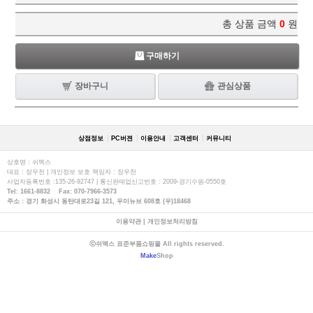
총 상품 금액
0
원
구매하기
장바구니
관심상품
상점정보
PC버젼
이용안내
고객센터
커뮤니티
상호명 : 쉬멕스
대표 : 장우천 | 개인정보 보호 책임자 : 장우천
사업자등록번호 :135-26-92747 | 통신판매업신고번호 : 2009-경기수원-0550호
Tel: 1661-8832 Fax: 070-7966-3573
주소 : 경기 화성시 동탄대로23길 121, 우미뉴브 608호 (우)18468
이용약관
|
개인정보처리방침
ⓒ쉬멕스 표준부품쇼핑몰 All rights reserved.
Make
Shop