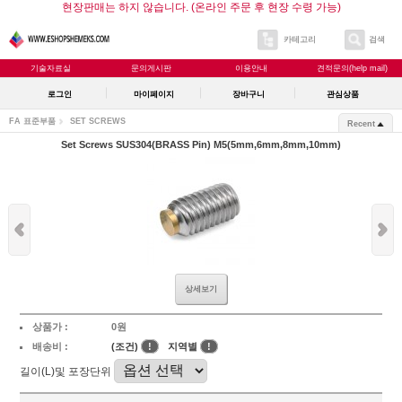
현장판매는 하지 않습니다. (온라인 주문 후 현장 수령 가능)
카테고리
검색
기술자료실
문의게시판
이용안내
견적문의(help mail)
로그인
마이페이지
장바구니
관심상품
FA 표준부품
SET SCREWS
Recent
Set Screws SUS304(BRASS Pin) M5(5mm,6mm,8mm,10mm)
상세보기
상품가 :
0원
배송비 :
(조건)
!
지역별
!
길이(L)및 포장단위