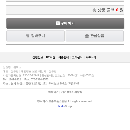
총 상품 금액
0
원
구매하기
장바구니
관심상품
상점정보
PC버젼
이용안내
고객센터
커뮤니티
상호명 : 쉬멕스
대표 : 장우천 | 개인정보 보호 책임자 : 장우천
사업자등록번호 :135-26-92747 | 통신판매업신고번호 : 2009-경기수원-0550호
Tel: 1661-8832 Fax: 070-7966-3573
주소 : 경기 화성시 동탄대로23길 121, 우미뉴브 608호 (우)18468
이용약관
|
개인정보처리방침
ⓒ쉬멕스 표준부품쇼핑몰 All rights reserved.
Make
Shop