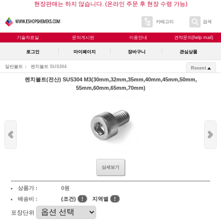
현장판매는 하지 않습니다. (온라인 주문 후 현장 수령 가능)
카테고리
검색
기술자료실
문의게시판
이용안내
견적문의(help mail)
로그인
마이페이지
장바구니
관심상품
일반볼트
렌치볼트 SUS304
Recent
렌치볼트(전산) SUS304 M3(30mm,32mm,35mm,40mm,45mm,50mm,
55mm,60mm,65mm,70mm)
상세보기
상품가 :
0원
배송비 :
(조건)
!
지역별
!
포장단위