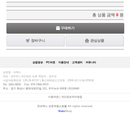
총 상품 금액
0
원
구매하기
장바구니
관심상품
상점정보
PC버젼
이용안내
고객센터
커뮤니티
상호명 : 쉬멕스
대표 : 장우천 | 개인정보 보호 책임자 : 장우천
사업자등록번호 :135-26-92747 | 통신판매업신고번호 : 2009-경기수원-0550호
Tel: 1661-8832 Fax: 070-7966-3573
주소 : 경기 화성시 동탄대로23길 121, 우미뉴브 608호 (우)18468
이용약관
|
개인정보처리방침
ⓒ쉬멕스 표준부품쇼핑몰 All rights reserved.
Make
Shop