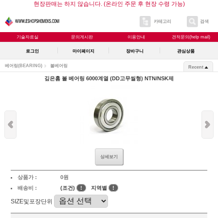
현장판매는 하지 않습니다. (온라인 주문 후 현장 수령 가능)
카테고리
검색
기술자료실
문의게시판
이용안내
견적문의(help mail)
로그인
마이페이지
장바구니
관심상품
베어링(BEARING)
볼베어링
Recent
깊은홈 볼 베어링 6000계열 (DD고무씰형) NTN/NSK제
상세보기
상품가 :
0원
배송비 :
(조건)
!
지역별
!
SIZE및포장단위