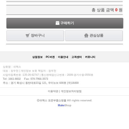
총 상품 금액
0
원
구매하기
장바구니
관심상품
상점정보
PC버젼
이용안내
고객센터
커뮤니티
상호명 : 쉬멕스
대표 : 장우천 | 개인정보 보호 책임자 : 장우천
사업자등록번호 :135-26-92747 | 통신판매업신고번호 : 2009-경기수원-0550호
Tel: 1661-8832 Fax: 070-7966-3573
주소 : 경기 화성시 동탄대로23길 121, 우미뉴브 608호 (우)18468
이용약관
|
개인정보처리방침
ⓒ쉬멕스 표준부품쇼핑몰 All rights reserved.
Make
Shop