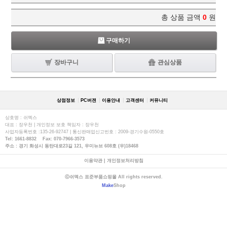
총 상품 금액
0
원
구매하기
장바구니
관심상품
상점정보
PC버젼
이용안내
고객센터
커뮤니티
상호명 : 쉬멕스
대표 : 장우천 | 개인정보 보호 책임자 : 장우천
사업자등록번호 :135-26-92747 | 통신판매업신고번호 : 2009-경기수원-0550호
Tel: 1661-8832 Fax: 070-7966-3573
주소 : 경기 화성시 동탄대로23길 121, 우미뉴브 608호 (우)18468
이용약관
|
개인정보처리방침
ⓒ쉬멕스 표준부품쇼핑몰 All rights reserved.
Make
Shop