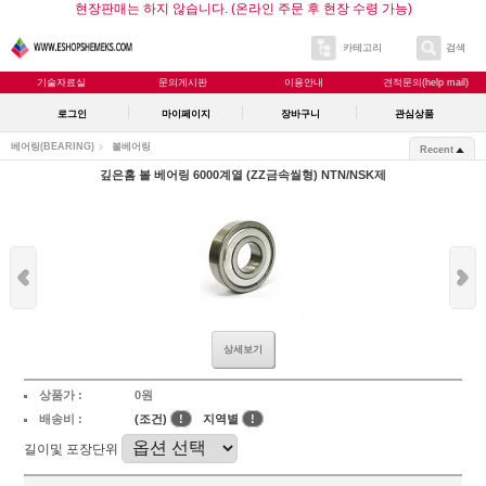
현장판매는 하지 않습니다. (온라인 주문 후 현장 수령 가능)
카테고리
검색
기술자료실
문의게시판
이용안내
견적문의(help mail)
로그인
마이페이지
장바구니
관심상품
베어링(BEARING)
볼베어링
Recent
깊은홈 볼 베어링 6000계열 (ZZ금속씰형) NTN/NSK제
상세보기
상품가 :
0원
배송비 :
(조건)
!
지역별
!
길이및 포장단위