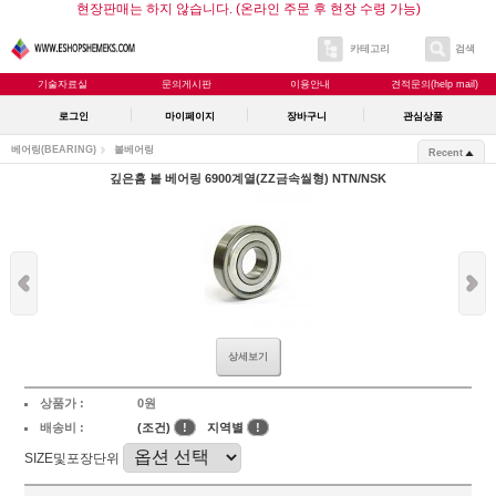
현장판매는 하지 않습니다. (온라인 주문 후 현장 수령 가능)
카테고리
검색
기술자료실
문의게시판
이용안내
견적문의(help mail)
로그인
마이페이지
장바구니
관심상품
베어링(BEARING)
볼베어링
Recent
깊은홈 볼 베어링 6900계열(ZZ금속씰형) NTN/NSK
상세보기
상품가 :
0원
배송비 :
(조건)
!
지역별
!
SIZE및포장단위