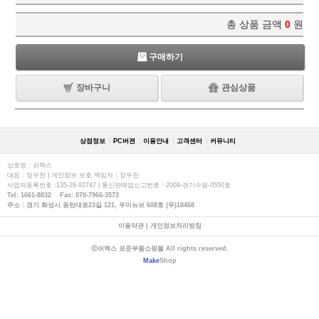
총 상품 금액
0
원
구매하기
장바구니
관심상품
상점정보
PC버젼
이용안내
고객센터
커뮤니티
상호명 : 쉬멕스
대표 : 장우천 | 개인정보 보호 책임자 : 장우천
사업자등록번호 :135-26-92747 | 통신판매업신고번호 : 2009-경기수원-0550호
Tel: 1661-8832 Fax: 070-7966-3573
주소 : 경기 화성시 동탄대로23길 121, 우미뉴브 608호 (우)18468
이용약관
|
개인정보처리방침
ⓒ쉬멕스 표준부품쇼핑몰 All rights reserved.
Make
Shop