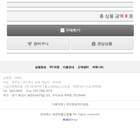
총 상품 금액
0
원
구매하기
장바구니
관심상품
상점정보
PC버젼
이용안내
고객센터
커뮤니티
상호명 : 쉬멕스
대표 : 장우천 | 개인정보 보호 책임자 : 장우천
사업자등록번호 :135-26-92747 | 통신판매업신고번호 : 2009-경기수원-0550호
Tel: 1661-8832 Fax: 070-7966-3573
주소 : 경기 화성시 동탄대로23길 121, 우미뉴브 608호 (우)18468
이용약관
|
개인정보처리방침
ⓒ쉬멕스 표준부품쇼핑몰 All rights reserved.
Make
Shop