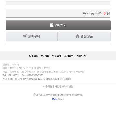
총 상품 금액
0
원
구매하기
장바구니
관심상품
상점정보
PC버젼
이용안내
고객센터
커뮤니티
상호명 : 쉬멕스
대표 : 장우천 | 개인정보 보호 책임자 : 장우천
사업자등록번호 :135-26-92747 | 통신판매업신고번호 : 2009-경기수원-0550호
Tel: 1661-8832 Fax: 070-7966-3573
주소 : 경기 화성시 동탄대로23길 121, 우미뉴브 608호 (우)18468
이용약관
|
개인정보처리방침
ⓒ쉬멕스 표준부품쇼핑몰 All rights reserved.
Make
Shop