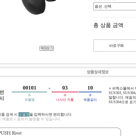
총 상품 금액
00101
-
03
10
⭐ 쉬멕스몰에서
번
SUS303, SUS304,
①
②
③
말합니다. 재질의 
시
모델명
나사산 지름
제품길이
SUS304으로 표
제품 검색 시
모델명
을 입력하시면 편리합니다.
 제품은 ± 공차가 발생할 수 있습니다.