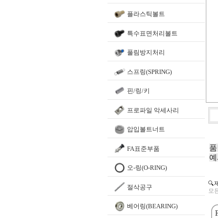
플라스틱볼트
특수표면처리볼트
풀림방지처리
스프링(SPRING)
핀/링/키
프로파일 악세사리
압입볼트너트
품
FA표준부품
예
오-링(O-RING)
🔍
절삭공구
모든
베어링(BEARING)