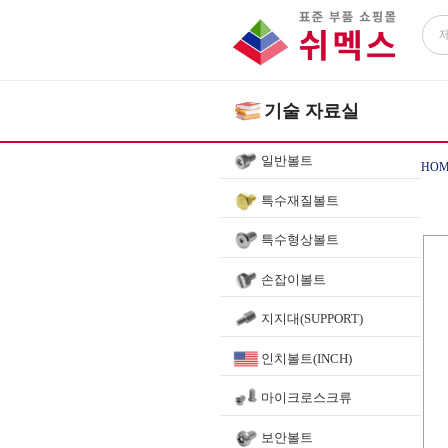
기술 자료실
일반볼트
HOM
특수재질볼트
특수형상볼트
손잡이볼트
지지대(SUPPORT)
인치볼트(INCH)
마이크로스크류
보안볼트