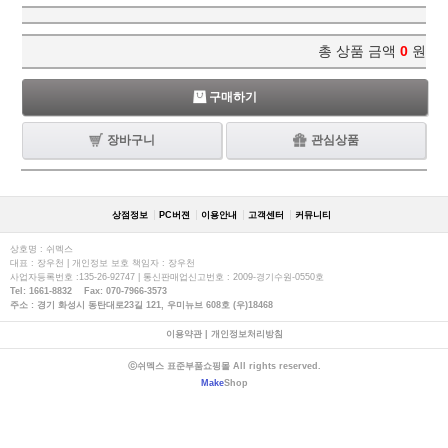
총 상품 금액
0
원
구매하기
장바구니
관심상품
상점정보
PC버젼
이용안내
고객센터
커뮤니티
상호명 : 쉬멕스
대표 : 장우천 | 개인정보 보호 책임자 : 장우천
사업자등록번호 :135-26-92747 | 통신판매업신고번호 : 2009-경기수원-0550호
Tel: 1661-8832 Fax: 070-7966-3573
주소 : 경기 화성시 동탄대로23길 121, 우미뉴브 608호 (우)18468
이용약관
|
개인정보처리방침
ⓒ쉬멕스 표준부품쇼핑몰 All rights reserved.
Make
Shop