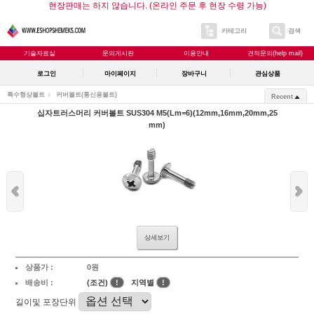
현장판매는 하지 않습니다. (온라인 주문 후 현장 수령 가능)
카테고리
검색
기술자료실
문의게시판
이용안내
견적문의(help mail)
로그인
마이페이지
장바구니
관심상품
특수형상볼트
커버볼트(통신용볼트)
Recent
십자트러스머리 커버볼트 SUS304 M5(Lm=6)(12mm,16mm,20mm,25
mm)
상세보기
상품가 :
0원
배송비 :
(조건)
!
지역별
!
길이및 포장단위