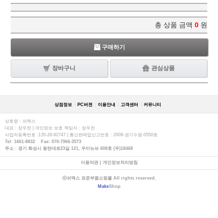
총 상품 금액
0
원
구매하기
장바구니
관심상품
상점정보
PC버젼
이용안내
고객센터
커뮤니티
상호명 : 쉬멕스
대표 : 장우천 | 개인정보 보호 책임자 : 장우천
사업자등록번호 :135-26-92747 | 통신판매업신고번호 : 2009-경기수원-0550호
Tel: 1661-8832 Fax: 070-7966-3573
주소 : 경기 화성시 동탄대로23길 121, 우미뉴브 608호 (우)18468
이용약관
|
개인정보처리방침
ⓒ쉬멕스 표준부품쇼핑몰 All rights reserved.
Make
Shop