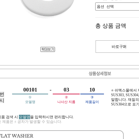
총 상품 금액
00101
-
03
10
⭐ 쉬멕스몰에서
번
SUS303, SUS304,
①
②
③
말합니다. 재질의 
시
모델명
나사산 지름
제품길이
SUS304으로 표
제품 검색 시
모델명
을 입력하시면 편리합니다.
 제품은 ± 공차가 발생할 수 있습니다.