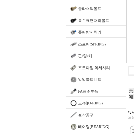
플라스틱볼트
특수표면처리볼트
풀림방지처리
스프링(SPRING)
핀/링/키
프로파일 악세사리
압입볼트너트
품
FA표준부품
예
오-링(O-RING)
🔍
절삭공구
모든
베어링(BEARING)