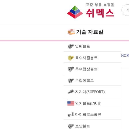
기술 자료실
일반볼트
HOM
특수재질볼트
특수형상볼트
손잡이볼트
지지대(SUPPORT)
인치볼트(INCH)
마이크로스크류
보안볼트