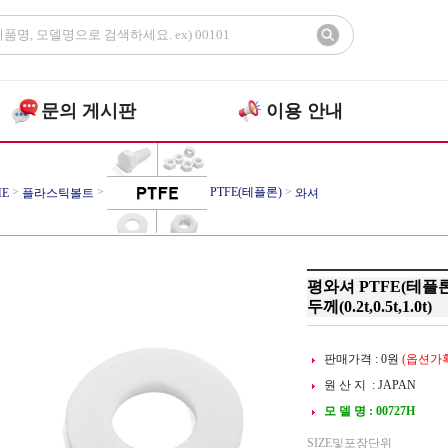
문의 게시판
이용 안내
>
>
PTFE(테플론)
>
E
플라스틱볼트
와셔
평와셔 PTFE(테플론)
두께(0.2t,0.5t,1.0t)
판매가격 :
0
원
(옵션가확
원 산 지 : JAPAN
모 델 명 : 00727H
SIZE및포장단위