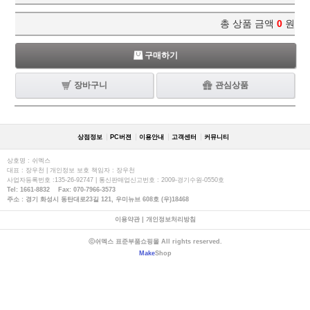
총 상품 금액
0
원
구매하기
장바구니
관심상품
상점정보
PC버젼
이용안내
고객센터
커뮤니티
상호명 : 쉬멕스
대표 : 장우천 | 개인정보 보호 책임자 : 장우천
사업자등록번호 :135-26-92747 | 통신판매업신고번호 : 2009-경기수원-0550호
Tel: 1661-8832 Fax: 070-7966-3573
주소 : 경기 화성시 동탄대로23길 121, 우미뉴브 608호 (우)18468
이용약관
|
개인정보처리방침
ⓒ쉬멕스 표준부품쇼핑몰 All rights reserved.
Make
Shop