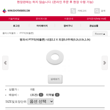
현장판매는 하지 않습니다. (온라인 주문 후 현장 수령 가능)
카테고리
검색
기술자료실
문의게시판
이용안내
견적문의(help mail)
로그인
마이페이지
장바구니
관심상품
플라스틱볼트
PTFE(테플론)
Recent
평와셔 PTFE(테플론) 내경2.2 X 외경5.0두께(0.2t,0.5t,1.0t)
상세보기
상품가 :
0원
배송비 :
(조건)
!
지역별
!
SIZE및포장단위