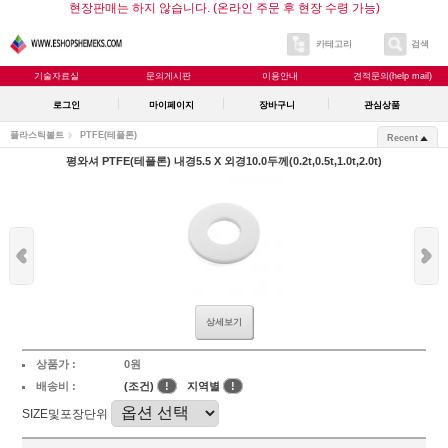
현장판매는 하지 않습니다. (온라인 주문 후 현장 수령 가능)
카테고리
검색
기술자료실
문의게시판
이용안내
견적문의(help mail)
로그인
마이페이지
장바구니
관심상품
플라스틱볼트
PTFE(테플론)
Recent
평와셔 PTFE(테플론) 내경5.5 X 외경10.0두께(0.2t,0.5t,1.0t,2.0t)
상세보기
상품가 :
0원
배송비 :
(조건)
!
지역별
!
SIZE및포장단위