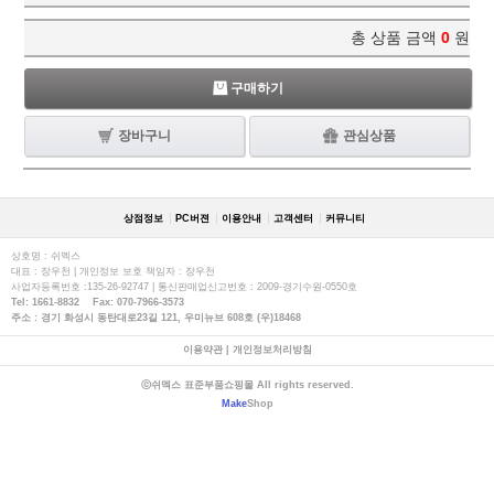
총 상품 금액
0
원
구매하기
장바구니
관심상품
상점정보
PC버젼
이용안내
고객센터
커뮤니티
상호명 : 쉬멕스
대표 : 장우천 | 개인정보 보호 책임자 : 장우천
사업자등록번호 :135-26-92747 | 통신판매업신고번호 : 2009-경기수원-0550호
Tel: 1661-8832 Fax: 070-7966-3573
주소 : 경기 화성시 동탄대로23길 121, 우미뉴브 608호 (우)18468
이용약관
|
개인정보처리방침
ⓒ쉬멕스 표준부품쇼핑몰 All rights reserved.
Make
Shop