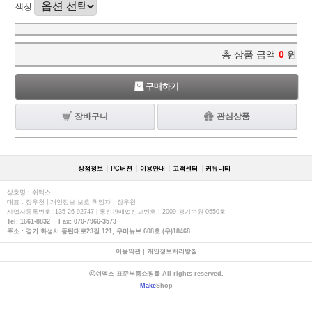
색상
총 상품 금액
0
원
구매하기
장바구니
관심상품
상점정보
PC버젼
이용안내
고객센터
커뮤니티
상호명 : 쉬멕스
대표 : 장우천 | 개인정보 보호 책임자 : 장우천
사업자등록번호 :135-26-92747 | 통신판매업신고번호 : 2009-경기수원-0550호
Tel: 1661-8832 Fax: 070-7966-3573
주소 : 경기 화성시 동탄대로23길 121, 우미뉴브 608호 (우)18468
이용약관
|
개인정보처리방침
ⓒ쉬멕스 표준부품쇼핑몰 All rights reserved.
Make
Shop