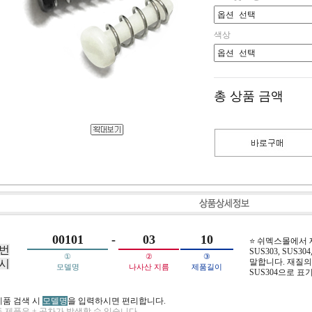
색상
총 상품 금액
00101
-
03
10
⭐ 쉬멕스몰에서
번
SUS303, SUS304,
①
②
③
말합니다. 재질의 
시
모델명
나사산 지름
제품길이
SUS304으로 표
제품 검색 시
모델명
을 입력하시면 편리합니다.
 제품은 ± 공차가 발생할 수 있습니다.