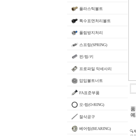
플라스틱볼트
특수표면처리볼트
풀림방지처리
스프링(SPRING)
핀/링/키
프로파일 악세사리
압입볼트너트
FA표준부품
오-링(O-RING)
품
예
절삭공구
베어링(BEARING)
🔍
모든