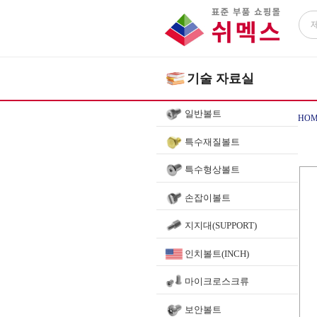
기술 자료실
일반볼트
HOM
특수재질볼트
특수형상볼트
손잡이볼트
지지대(SUPPORT)
인치볼트(INCH)
마이크로스크류
보안볼트