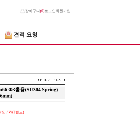
장바구니
(
0
)
로그인
회원가입
견적 요청
lon66 Φ3홀용(SU304 Spring)
.6mm)
인 / VAT별도)