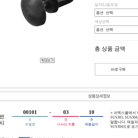
길이(L)및포장
색상선택
총 상품 금액
00101
-
03
10
⭐ 쉬멕스몰에서
번
SUS303, SUS304,
①
②
③
말합니다. 재질의 
시
모델명
나사산 지름
제품길이
SUS304으로 표