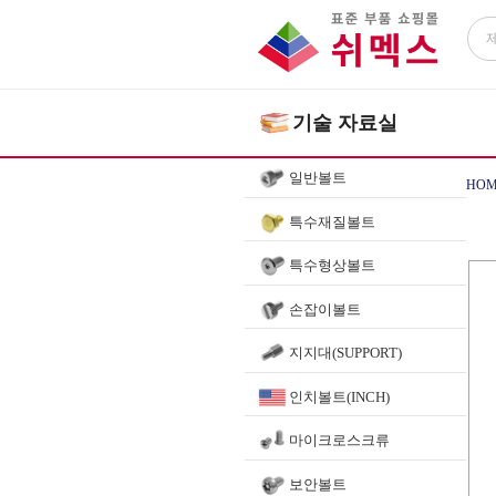
기술 자료실
일반볼트
HOM
특수재질볼트
특수형상볼트
손잡이볼트
지지대(SUPPORT)
인치볼트(INCH)
마이크로스크류
보안볼트