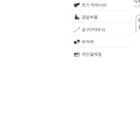
🔍
전기 악세사리
모든
공압부품
공구(TOOLS)
부자재
개인결제창