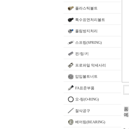
플라스틱볼트
특수표면처리볼트
풀림방지처리
스프링(SPRING)
핀/링/키
프로파일 악세사리
압입볼트너트
FA표준부품
오-링(O-RING)
품
절삭공구
예
베어링(BEARING)