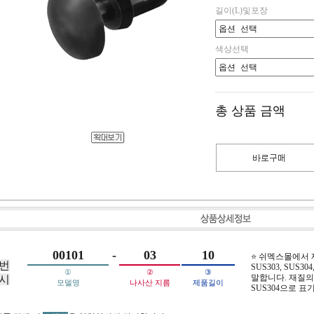
길이(L)및포장
색상선택
총 상품 금액
00101
-
03
10
⭐ 쉬멕스몰에서
번
SUS303, SUS304,
①
②
③
말합니다. 재질의 
시
모델명
나사산 지름
제품길이
SUS304으로 표