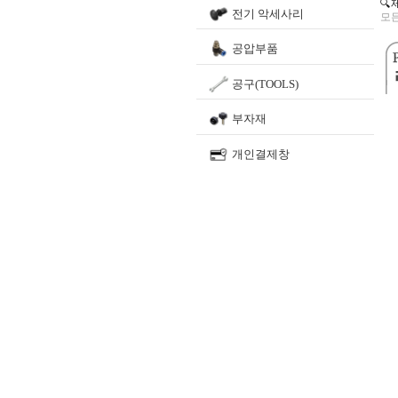
🔍
전기 악세사리
모든
공압부품
공구(TOOLS)
부자재
개인결제창