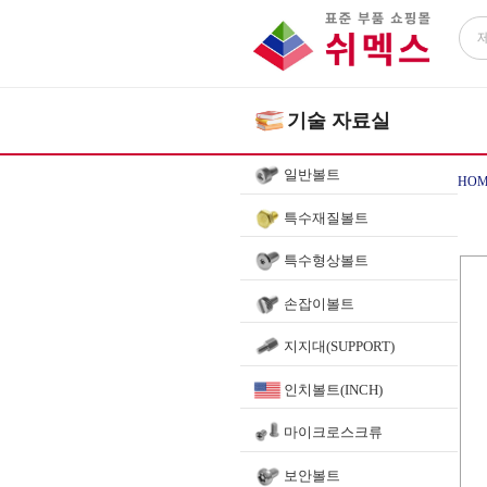
기술 자료실
일반볼트
HOM
특수재질볼트
특수형상볼트
손잡이볼트
지지대(SUPPORT)
인치볼트(INCH)
마이크로스크류
보안볼트