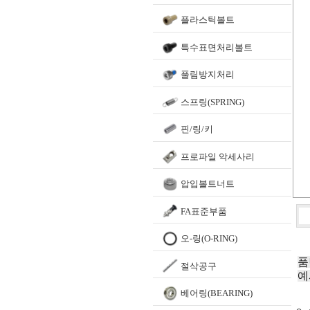
플라스틱볼트
특수표면처리볼트
풀림방지처리
스프링(SPRING)
핀/링/키
프로파일 악세사리
압입볼트너트
FA표준부품
오-링(O-RING)
품
절삭공구
예
베어링(BEARING)