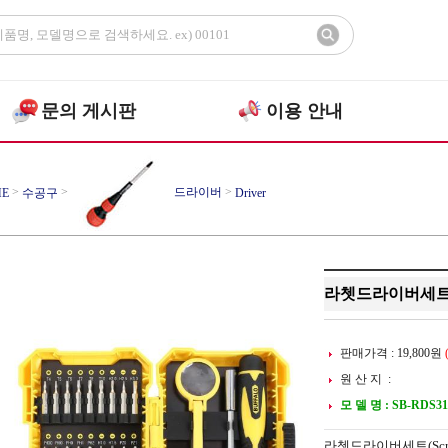
문의 게시판
이용 안내
>
>
드라이버
>
E
수공구
Driver
라쳇드라이버세트(Scr
판매가격 :
19,800
원
원 산 지 :
모 델 명 : SB-RDS31(
라쳇드라이버세트(Screw D