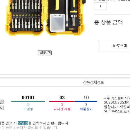
총 상품 금액
00101
-
03
10
⭐ 쉬멕스몰에서
번
SUS303, SUS304,
①
②
③
말합니다. 재질의 
시
모델명
나사산 지름
제품길이
SUS304으로 표
제품 검색 시
모델명
을 입력하시면 편리합니다.
 제품은 ± 공차가 발생할 수 있습니다.