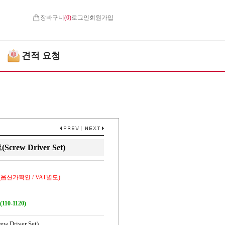
장바구니
(
0
)
로그인
회원가입
견적 요청
ew Driver Set)
(옵션가확인 / VAT별도)
110-1120)
river Set)