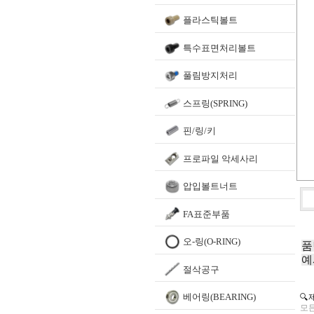
플라스틱볼트
특수표면처리볼트
풀림방지처리
스프링(SPRING)
핀/링/키
프로파일 악세사리
압입볼트너트
FA표준부품
오-링(O-RING)
품
예
절삭공구
베어링(BEARING)
🔍
모든