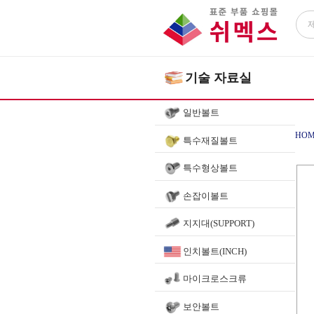
기술 자료실
일반볼트
HOM
특수재질볼트
특수형상볼트
손잡이볼트
지지대(SUPPORT)
인치볼트(INCH)
마이크로스크류
보안볼트