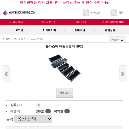
현장판매는 하지 않습니다. (온라인 주문 후 현장 수령 가능)
카테고리
검색
기술자료실
문의게시판
이용안내
견적문의(help mail)
로그인
마이페이지
장바구니
관심상품
손잡이 / 힌지 / 래치
C01 손잡이
Recent
플라스틱 매립손잡이 HP22
상세보기
상품가 :
0원
배송비 :
(조건)
!
지역별
!
규격