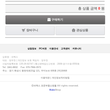
총 상품 금액
0
원
구매하기
장바구니
관심상품
상점정보
PC버젼
이용안내
고객센터
커뮤니티
상호명 : 쉬멕스
대표 : 장우천 | 개인정보 보호 책임자 : 장우천
사업자등록번호 :135-26-92747 | 통신판매업신고번호 : 2009-경기수원-0550호
Tel: 1661-8832 Fax: 070-7966-3573
주소 : 경기 화성시 동탄대로23길 121, 우미뉴브 608호 (우)18468
이용약관
|
개인정보처리방침
ⓒ쉬멕스 표준부품쇼핑몰 All rights reserved.
Make
Shop