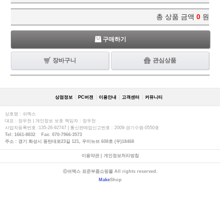
총 상품 금액
0
원
구매하기
장바구니
관심상품
상점정보
PC버젼
이용안내
고객센터
커뮤니티
상호명 : 쉬멕스
대표 : 장우천 | 개인정보 보호 책임자 : 장우천
사업자등록번호 :135-26-92747 | 통신판매업신고번호 : 2009-경기수원-0550호
Tel: 1661-8832 Fax: 070-7966-3573
주소 : 경기 화성시 동탄대로23길 121, 우미뉴브 608호 (우)18468
이용약관
|
개인정보처리방침
ⓒ쉬멕스 표준부품쇼핑몰 All rights reserved.
Make
Shop