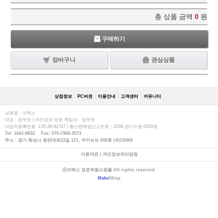
총 상품 금액
0
원
구매하기
장바구니
관심상품
상점정보
PC버젼
이용안내
고객센터
커뮤니티
상호명 : 쉬멕스
대표 : 장우천 | 개인정보 보호 책임자 : 장우천
사업자등록번호 :135-26-92747 | 통신판매업신고번호 : 2009-경기수원-0550호
Tel: 1661-8832 Fax: 070-7966-3573
주소 : 경기 화성시 동탄대로23길 121, 우미뉴브 608호 (우)18468
이용약관
|
개인정보처리방침
ⓒ쉬멕스 표준부품쇼핑몰 All rights reserved.
Make
Shop