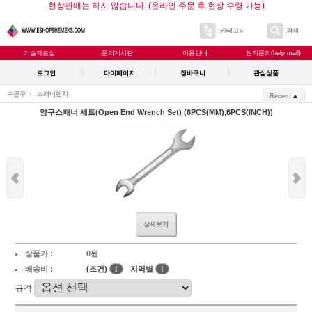
현장판매는 하지 않습니다. (온라인 주문 후 현장 수령 가능)
카테고리
검색
기술자료실
문의게시판
이용안내
견적문의(help mail)
로그인
마이페이지
장바구니
관심상품
수공구
스패너렌치
Recent
양구스패너 세트(Open End Wrench Set) (6PCS(MM),6PCS(INCH))
상세보기
상품가 :
0원
배송비 :
(조건)
!
지역별
!
규격