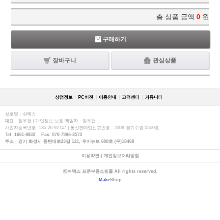
총 상품 금액
0
원
구매하기
장바구니
관심상품
상점정보
PC버젼
이용안내
고객센터
커뮤니티
상호명 : 쉬멕스
대표 : 장우천 | 개인정보 보호 책임자 : 장우천
사업자등록번호 :135-26-92747 | 통신판매업신고번호 : 2009-경기수원-0550호
Tel: 1661-8832 Fax: 070-7966-3573
주소 : 경기 화성시 동탄대로23길 121, 우미뉴브 608호 (우)18468
이용약관
|
개인정보처리방침
ⓒ쉬멕스 표준부품쇼핑몰 All rights reserved.
Make
Shop