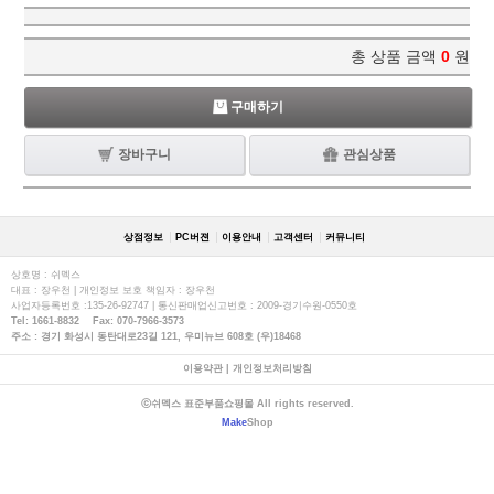
총 상품 금액
0
원
구매하기
장바구니
관심상품
상점정보
PC버젼
이용안내
고객센터
커뮤니티
상호명 : 쉬멕스
대표 : 장우천 | 개인정보 보호 책임자 : 장우천
사업자등록번호 :135-26-92747 | 통신판매업신고번호 : 2009-경기수원-0550호
Tel: 1661-8832 Fax: 070-7966-3573
주소 : 경기 화성시 동탄대로23길 121, 우미뉴브 608호 (우)18468
이용약관
|
개인정보처리방침
ⓒ쉬멕스 표준부품쇼핑몰 All rights reserved.
Make
Shop