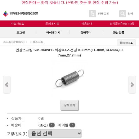
현장판매는 하지 않습니다. (온라인 주문 후 현장 수령 가능)
카테고리
검색
기술자료실
문의게시판
이용안내
견적문의(help mail)
로그인
마이페이지
장바구니
관심상품
스프링(SPRING)
인장스프링
Recent
인장스프링 SUS304WPB 외경Φ3.2-선경 0.35mm(11.3mm,14.4mm,19.
7mm,27.7mm)
상세보기
상품가 :
0원
배송비 :
(조건)
!
지역별
!
포장/길이(L)