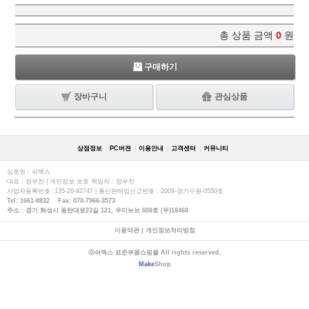
총 상품 금액
0
원
구매하기
장바구니
관심상품
상점정보
PC버젼
이용안내
고객센터
커뮤니티
상호명 : 쉬멕스
대표 : 장우천 | 개인정보 보호 책임자 : 장우천
사업자등록번호 :135-26-92747 | 통신판매업신고번호 : 2009-경기수원-0550호
Tel: 1661-8832 Fax: 070-7966-3573
주소 : 경기 화성시 동탄대로23길 121, 우미뉴브 608호 (우)18468
이용약관
|
개인정보처리방침
ⓒ쉬멕스 표준부품쇼핑몰 All rights reserved.
Make
Shop