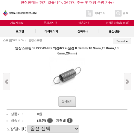
현장판매는 하지 않습니다. (온라인 주문 후 현장 수령 가능)
카테고리
검색
기술자료실
문의게시판
이용안내
견적문의(help mail)
로그인
마이페이지
장바구니
관심상품
스프링(SPRING)
인장스프링
Recent
인장스프링 SUS304WPB 외경Φ3.2-선경 0.32mm(10.9mm,13.8mm,18.
6mm,26mm)
상세보기
상품가 :
0원
배송비 :
(조건)
!
지역별
!
포장/길이(L)