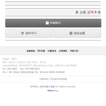
총 상품 금액
0
원
구매하기
장바구니
관심상품
상점정보
PC버젼
이용안내
고객센터
커뮤니티
상호명 : 쉬멕스
대표 : 장우천 | 개인정보 보호 책임자 : 장우천
사업자등록번호 :135-26-92747 | 통신판매업신고번호 : 2009-경기수원-0550호
Tel: 1661-8832 Fax: 070-7966-3573
주소 : 경기 화성시 동탄대로23길 121, 우미뉴브 608호 (우)18468
이용약관
|
개인정보처리방침
ⓒ쉬멕스 표준부품쇼핑몰 All rights reserved.
Make
Shop