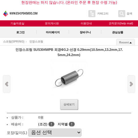
현장판매는 하지 않습니다. (온라인 주문 후 현장 수령 가능)
카테고리
검색
기술자료실
문의게시판
이용안내
견적문의(help mail)
로그인
마이페이지
장바구니
관심상품
스프링(SPRING)
인장스프링
Recent
인장스프링 SUS304WPB 외경Φ3.2-선경 0.29mm(10.5mm,13.2mm,17.
5mm,24.2mm)
상세보기
상품가 :
0원
배송비 :
(조건)
!
지역별
!
포장/길이(L)