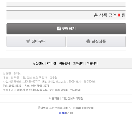
총 상품 금액
0
원
구매하기
장바구니
관심상품
상점정보
PC버젼
이용안내
고객센터
커뮤니티
상호명 : 쉬멕스
대표 : 장우천 | 개인정보 보호 책임자 : 장우천
사업자등록번호 :135-26-92747 | 통신판매업신고번호 : 2009-경기수원-0550호
Tel: 1661-8832 Fax: 070-7966-3573
주소 : 경기 화성시 동탄대로23길 121, 우미뉴브 608호 (우)18468
이용약관
|
개인정보처리방침
ⓒ쉬멕스 표준부품쇼핑몰 All rights reserved.
Make
Shop