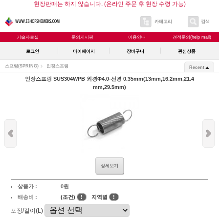
현장판매는 하지 않습니다. (온라인 주문 후 현장 수령 가능)
카테고리
검색
기술자료실
문의게시판
이용안내
견적문의(help mail)
로그인
마이페이지
장바구니
관심상품
스프링(SPRING)
인장스프링
Recent
인장스프링 SUS304WPB 외경Φ4.0-선경 0.35mm(13mm,16.2mm,21.4
mm,29.5mm)
상세보기
상품가 :
0원
배송비 :
(조건)
!
지역별
!
포장/길이(L)