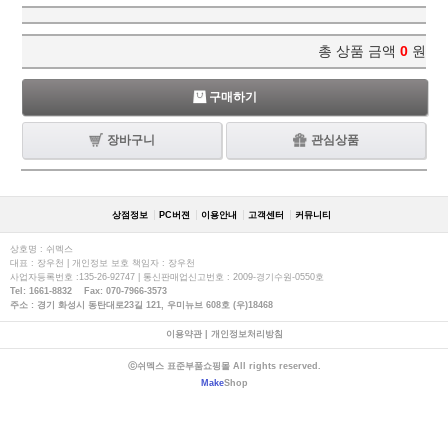
총 상품 금액
0
원
구매하기
장바구니
관심상품
상점정보
PC버젼
이용안내
고객센터
커뮤니티
상호명 : 쉬멕스
대표 : 장우천 | 개인정보 보호 책임자 : 장우천
사업자등록번호 :135-26-92747 | 통신판매업신고번호 : 2009-경기수원-0550호
Tel: 1661-8832 Fax: 070-7966-3573
주소 : 경기 화성시 동탄대로23길 121, 우미뉴브 608호 (우)18468
이용약관
|
개인정보처리방침
ⓒ쉬멕스 표준부품쇼핑몰 All rights reserved.
Make
Shop