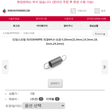
현장판매는 하지 않습니다. (온라인 주문 후 현장 수령 가능)
카테고리
검색
기술자료실
문의게시판
이용안내
견적문의(help mail)
로그인
마이페이지
장바구니
관심상품
스프링(SPRING)
인장스프링
Recent
인장스프링 SUS304WPB 외경Φ4.0-선경 0.26mm(11.9mm,14.3mm,18.
2mm,24.2mm)
상세보기
상품가 :
0원
배송비 :
(조건)
!
지역별
!
포장/길이(L)